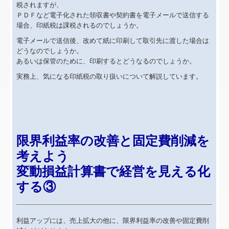
リンク集
税されますが、
ＰＤＦなど電子化された領収書や契約書を電子メールで送信する
お問合せ
場合、印紙税は課税されるのでしょうか。
電子メールで送信後、改めて紙に印刷して取引先に渡した場合は
FX4クラウド
どうなのでしょうか。
あるいは保管のために、印刷するとどうなるのでしょうか。
グループ通算（有利・不利）判定
実務上、気になる印紙税の取り扱いについて解説しています。
病院・診療所の皆様へ
社会福祉法人の皆様へ
限界利益率の改善と固定費削減を
補助金・助成金・融資情報
考えよう
関与先向け融資商品ご紹介
変動損益計算書で経営を見える化
する③
経営者お役立ち情報
社長メニューASP版
利益アップには、売上拡大の他に、限界利益率の改善や固定費削