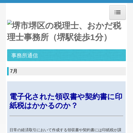
ホーム
お知らせ
事務所紹介
事務所通信
経営理念
7月
職員紹介
交通案内
電子化された領収書や契約書に印
紙税はかかるのか？
業務案内
セミナー案内
日常の経済取引において作成する領収書や契約書には印紙税が課