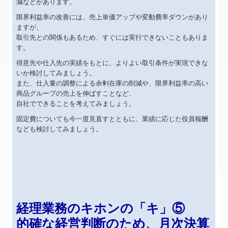
TKCシステムQ&A
減などがあります。
限界利益率の改善には、売上単価アップや変動費率ダウンがあり
社会福祉法人会計Q&A
ますが、
取引先との関係もあるため、すぐには実行できないこともありま
経営革新等支援機関とは
す。
得意先や仕入先の実績をもとに、よりよい取引条件が実現できな
経営改善計画の策定支援
いか検討してみましょう。
また、仕入量の調整による余剰在庫の削減や、限界利益率の高い
経営改善オンデマンド講座
商品グループの売上を伸ばすことなど、
自社でできることを考えてみましょう。
医療経営【新規開業ガイド】
固定費についても今一度見直すとともに、業績に応じた役員報酬
なども検討してみましょう。
お客様紹介
個人情報保護方針
経理業務のキホンの「キ」⑤
的確な経営判断のため、月次決算