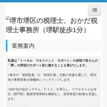
ホーム
お知らせ
事務所紹介
業務案内
経営理念
私達は「トータル マネジメント サポート」の体制で皆さんの
職員紹介
「夢」の実現のサポート役に徹することを喜びとします。
○毎月の「巡回監査」や「経営計画」立案の支援を通じて、関与
交通案内
先の事業発展を積極的にバックアップします。
業務案内
○自計化の会計システム「ＦＸ２」を導入し、リアルタイムな全
社（部門別）業績管理体制を構築をし、経営体質の転換を支援し
セミナー案内
ます。