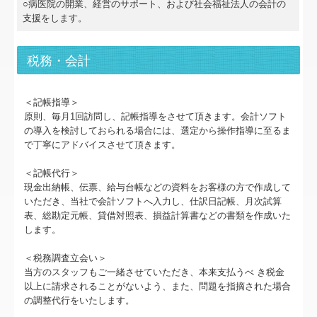
リンク集
○病医院の開業、経営のサポート、および社会福祉法人の会計の
支援をします。
お問合せ
税務・会計
FX4クラウド
グループ通算（有利・不利）判定
＜記帳指導＞
原則、毎月1回訪問し、記帳指導をさせて頂きます。会計ソフト
病院・診療所の皆様へ
の導入を検討しておられる場合には、選定から操作指導に至るま
で丁寧にアドバイスさせて頂きます。
社会福祉法人の皆様へ
＜記帳代行＞
現金出納帳、伝票、給与台帳などの資料をお客様の方で作成して
補助金・助成金・融資情報
いただき、当社で会計ソフトへ入力し、仕訳日記帳、月次試算
表、総勘定元帳、貸借対照表、損益計算書などの書類を作成いた
関与先向け融資商品ご紹介
します。
経営者お役立ち情報
＜税務調査立会い＞
当方のスタッフもご一緒させていただき、本来支払うべ き税金
以上に請求されることがないよう、また、問題を指摘された場合
社長メニューASP版
の調整代行をいたします。