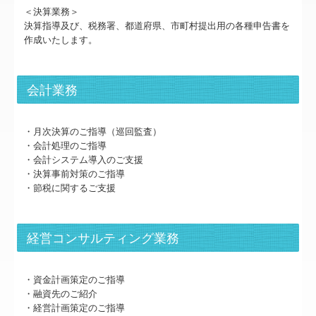
TKCシステムQ&A
＜決算業務＞
決算指導及び、税務署、都道府県、市町村提出用の各種申告書を
社会福祉法人会計Q&A
作成いたします。
経営革新等支援機関とは
会計業務
経営改善計画の策定支援
経営改善オンデマンド講座
・月次決算のご指導（巡回監査）
・会計処理のご指導
・会計システム導入のご支援
医療経営【新規開業ガイド】
・決算事前対策のご指導
・節税に関するご支援
お客様紹介
個人情報保護方針
経営コンサルティング業務
・資金計画策定のご指導
・融資先のご紹介
・経営計画策定のご指導