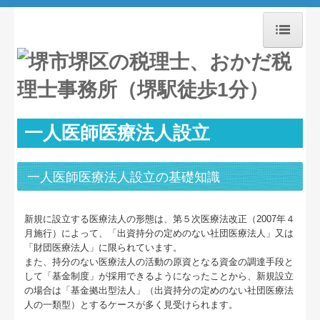
ホーム
お知らせ
一人医師医療法人設立
事務所紹介
経営理念
一人医師医療法人設立の基礎知識
職員紹介
新規に設立する医療法人の形態は、第５次医療法改正（2007年４
交通案内
月施行）によって、「出資持分の定めのない社団医療法人」又は
「財団医療法人」に限られています。
業務案内
また、持分のない医療法人の活動の原資となる資金の調達手段と
して「基金制度」が採用できるようになったことから、新規設立
セミナー案内
の場合は「基金拠出型法人」（出資持分の定めのない社団医療法
人の一類型）とするケースが多く見受けられます。