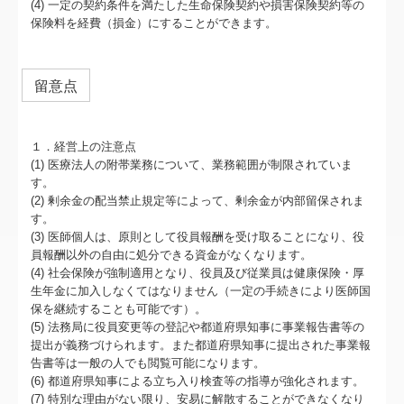
(4) 一定の契約条件を満たした生命保険契約や損害保険契約等の
保険料を経費（損金）にすることができます。
留意点
１．経営上の注意点
(1) 医療法人の附帯業務について、業務範囲が制限されていま
す。
(2) 剰余金の配当禁止規定等によって、剰余金が内部留保されま
す。
(3) 医師個人は、原則として役員報酬を受け取ることになり、役
員報酬以外の自由に処分できる資金がなくなります。
(4) 社会保険が強制適用となり、役員及び従業員は健康保険・厚
生年金に加入しなくてはなりません（一定の手続きにより医師国
保を継続することも可能です）。
(5) 法務局に役員変更等の登記や都道府県知事に事業報告書等の
提出が義務づけられます。また都道府県知事に提出された事業報
告書等は一般の人でも閲覧可能になります。
(6) 都道府県知事による立ち入り検査等の指導が強化されます。
(7) 特別な理由がない限り、安易に解散することができなくなり