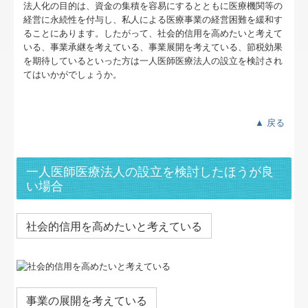
リンク集
法人化の目的は、資金の集積を容易にするとともに医療機関等の
経営に永続性を付与し、私人による医療事業の経営困難を緩和す
お問合せ
ることにあります。したがって、社会的信用を高めたいと考えて
いる、事業承継を考えている、事業展開を考えている、節税効果
を期待しているといった方は一人医師医療法人の設立を検討され
FX4クラウド
てはいかがでしょうか。
グループ通算（有利・不利）判定
▲ 戻る
病院・診療所の皆様へ
社会福祉法人の皆様へ
一人医師医療法人の設立を検討したほうが良
い場合
補助金・助成金・融資情報
関与先向け融資商品ご紹介
社会的信用を高めたいと考えている
経営者お役立ち情報
社長メニューASP版
事業の展開を考えている