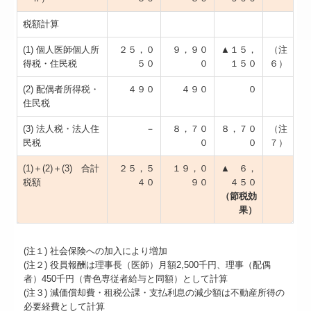
税額計算
(1) 個人医師個人所
２５，０
９，９０
▲１５，
（注
得税・住民税
５０
０
１５０
６）
(2) 配偶者所得税・
４９０
４９０
０
住民税
(3) 法人税・法人住
－
８，７０
８，７０
（注
民税
０
０
７）
(1)＋(2)＋(3) 合計
２５，５
１９，０
▲ ６，
税額
４０
９０
４５０
（節税効
果）
(注１) 社会保険への加入により増加
(注２) 役員報酬は理事長（医師）月額2,500千円、理事（配偶
者）450千円（青色専従者給与と同額）として計算
(注３) 減価償却費・租税公課・支払利息の減少額は不動産所得の
必要経費として計算