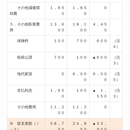
その他減価償
１，８５
１，８５
０
却費
０
０
５．その他医業費
１３，６
１８，１
４，４５
用
５０
００
０
保険料
１００
７００
６００
（注
４）
租税公課
７００
１００
▲６００
（注
３）
地代家賃
０
６，００
６，００
（注
０
０
５）
支払利息
１，６５
１００
▲ １，
（注
０
５５０
３）
その他費用
１１，２
１１，２
０
００
００
Ⅲ 収支差額（Ⅰ
５８，７
２４，８
▲３３，
－Ⅱ）
５０
５０
９００