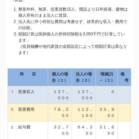
整形外科、無床、従業員数15人、開設より11年経過、建物は
個人所有のまま法人に賃貸。
法人化に伴う特別な費用は考慮せず、経常的な収入・費用で
の比較。
税額計算は医師個人の所得控除額を3,050千円で計算してい
ます。
（役員報酬や地代家賃の金額設定によって税額計算は異なり
ます）
科 目
個人の場
法人の場
増減(2)
備
合（１）
合（２）
－（１）
考
Ⅰ 医業収入
１３７，
１３７，
０
０００
０００
Ⅱ 医業費用
７８，２
１１２，
３３，９
５０
１５０
００
１．給与費
３２，７
６４，３
３１，６
００
５０
５０