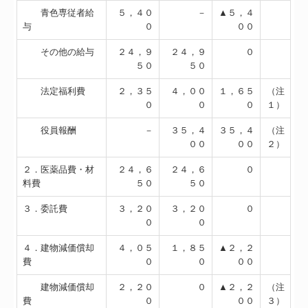
青色専従者給
５，４０
－
▲５，４
与
０
００
その他の給与
２４，９
２４，９
０
５０
５０
法定福利費
２，３５
４，００
１，６５
（注
０
０
０
１）
役員報酬
－
３５，４
３５，４
（注
００
００
２）
２．医薬品費・材
２４，６
２４，６
０
料費
５０
５０
３．委託費
３，２０
３，２０
０
０
０
４．建物減価償却
４，０５
１，８５
▲２，２
費
０
０
００
建物減価償却
２，２０
０
▲２，２
（注
費
０
００
３）