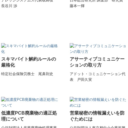
ナレッジシステムズ代表取締役
日本総合研究所 調査部 研究員
長谷川 渉
藤本一輝
スキマバイト解約ルールの
アサーティブコミュニケー
厳格化
ションの取り方
特定社会保険労務士 尾鼻則史
アドット・コミュニケーション代
表 戸田久実
低濃度PCB廃棄物の適正処
営業秘密の情報漏えいを防
理について
ぐためには
公益財団法人産業廃棄物処理事業
公益財団法人東京都中小企業振興