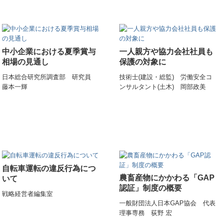
中小企業における夏季賞与
一人親方や協力会社社員も
相場の見通し
保護の対象に
日本総合研究所調査部 研究員
技術士(建設・総監) 労働安全コ
藤本一輝
ンサルタント(土木) 岡部政美
自転車運転の違反行為につ
農畜産物にかかわる「GAP
いて
認証」制度の概要
戦略経営者編集室
一般財団法人日本GAP協会 代表
理事専務 荻野 宏