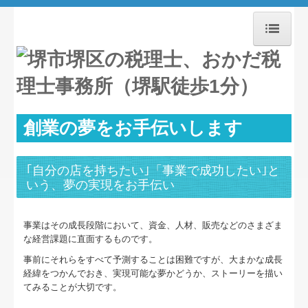
ホーム
お知らせ
創業の夢をお手伝いします
事務所紹介
経営理念
｢自分の店を持ちたい｣「事業で成功したい｣と
いう、夢の実現をお手伝い
職員紹介
交通案内
事業はその成長段階において、資金、人材、販売などのさまざま
な経営課題に直面するものです。
業務案内
事前にそれらをすべて予測することは困難ですが、大まかな成長
経緯をつかんでおき、実現可能な夢かどうか、ストーリーを描い
セミナー案内
てみることが大切です。