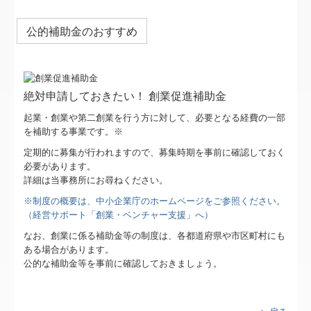
TKCシステムQ&A
公的補助金のおすすめ
社会福祉法人会計Q&A
経営革新等支援機関とは
絶対申請しておきたい！ 創業促進補助金
経営改善計画の策定支援
起業・創業や第二創業を行う方に対して、必要となる経費の一部
経営改善オンデマンド講座
を補助する事業です。※
定期的に募集が行われますので、募集時期を事前に確認しておく
医療経営【新規開業ガイド】
必要があります。
詳細は当事務所にお尋ねください。
お客様紹介
※制度の概要は、中小企業庁のホームページをご参照ください。
（経営サポート「創業・ベンチャー支援」へ）
個人情報保護方針
なお、創業に係る補助金等の制度は、各都道府県や市区町村にも
ある場合があります。
公的な補助金等を事前に確認しておきましょう。