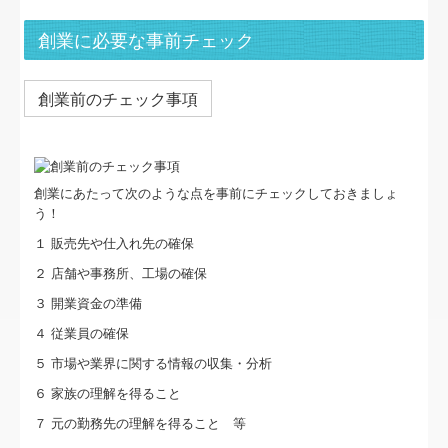
リンク集
創業に必要な事前チェック
お問合せ
FX4クラウド
創業前のチェック事項
グループ通算（有利・不利）判定
病院・診療所の皆様へ
創業にあたって次のような点を事前にチェックしておきましょ
う！
社会福祉法人の皆様へ
１ 販売先や仕入れ先の確保
補助金・助成金・融資情報
２ 店舗や事務所、工場の確保
３ 開業資金の準備
関与先向け融資商品ご紹介
４ 従業員の確保
経営者お役立ち情報
５ 市場や業界に関する情報の収集・分析
６ 家族の理解を得ること
社長メニューASP版
７ 元の勤務先の理解を得ること 等