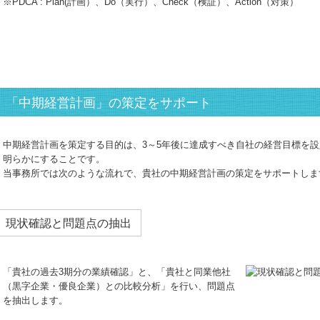
※PDCA : Plan(計画）、Do（実行）、Check（検証）、Action（対策）
「中期経営計画」の策定をサポート
中期経営計画を策定する目的は、3～5年後に達成すべき自社の経営目標を
明らかにすることです。
当事務所では次のような流れで、貴社の中期経営計画の策定をサポートしま
現状確認と問題点の抽出
「貴社の過去3期分の業績確認」と、「貴社と同業他社
（黒字企業・優良企業）との比較分析」を行い、問題点
を抽出します。