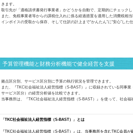
きます。
取引先が「適格請求書発行事業者」かどうかを自動で、定期的にチェックし
また、免税事業者等からの課税仕入れに係る経過措置を適用した消費税相当
インボイスの受取から保存、そして仕訳の計上まで“かんたん”に“安心”した
予算管理機能と財務分析機能で健全経営を支援
拠点区分別、サービス区分別に予算の執行状況を管理できます。
また、『TKC社会福祉法人経営指標（S-BAST）』に収録されている同事
サービス区分）の経営分析値を比較できます。
当事務所は、『TKC社会福祉法人経営指標（S-BAST）』を使って、社会
『
TKC社会福祉法人経営指標（S-BAST）
』
とは
『TKC社会福祉法人経営指標（S-BAST）』は、当事務所を含むTKC会員