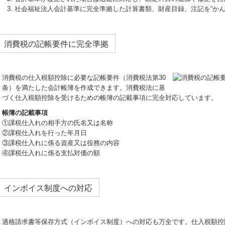
社会福祉法人会計基準に完全準拠した計算書類、財産目録、注記を“かん
消費税の記帳要件に完全準拠
消費税の仕入税額控除に必要な記帳要件（消費税法第30
条）を満たした会計帳簿を作成できます。消費税法に基
づく仕入税額控除を受けるための帳簿の記載事項に完全対応しています。
帳簿の記載事項
①課税仕入れの相手方の氏名又は名称
②課税仕入れを行った年月日
③課税仕入れに係る資産又は役務の内容
④課税仕入れに係る支払対価の額
インボイス制度への対応
適格請求書等保存方式（インボイス制度）への対応も万全です。仕入税額控