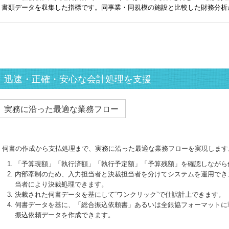
書類データを収集した指標です。同事業・同規模の施設と比較した財務分析
迅速・正確・安心な会計処理を支援
実務に沿った最適な業務フロー
伺書の作成から支払処理まで、実務に沿った最適な業務フローを実現します
「予算現額」「執行済額」「執行予定額」「予算残額」を確認しながら
内部牽制のため、入力担当者と決裁担当者を分けてシステムを運用でき
当者により決裁処理できます。
決裁された伺書データを基にして“ワンクリック”で仕訳計上できます。
伺書データを基に、「総合振込依頼書」あるいは全銀協フォーマットに
振込依頼データを作成できます。